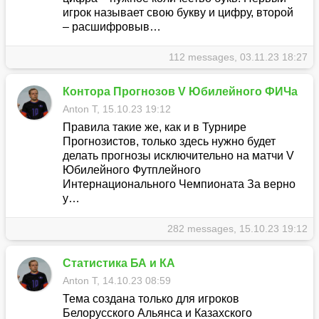
игрок называет свою букву и цифру, второй
– расшифровыв…
112 messages, 03.11.23 18:27
Контора Прогнозов V Юбилейного ФИЧа
Anton T, 15.10.23 19:12
Правила такие же, как и в Турнире
Прогнозистов, только здесь нужно будет
делать прогнозы исключительно на матчи V
Юбилейного Футплейного
Интернационального Чемпионата За верно
у…
282 messages, 15.10.23 19:12
Статистика БА и КА
Anton T, 14.10.23 08:59
Тема создана только для игроков
Белорусского Альянса и Казахского