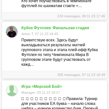
Кто хочет поучаствовать в чемпионате
футплей по шахматам ставте +…
224 messages, 08.11.23 17:46
Кубок Футплея. Финальная стадия
Anton T, 07.11.23 18:49
Приветствую всех. Здесь будут
выкладываться результаты матчей
группового этапа и этапа плей-офф Кубка
Футплея по типу Чемпионата Мира В
групповом этапе будут участвовать от
кажд…
305 messages, 07.11.23 18:49
Игра <Морской Бой>
Manager, 03.11.23 18:27
□ □ □ □ □ □ □ □ □ □ Правила: Турнир
для участников ЕА буква – начало слова
цифра – нужное количество букв. Первый