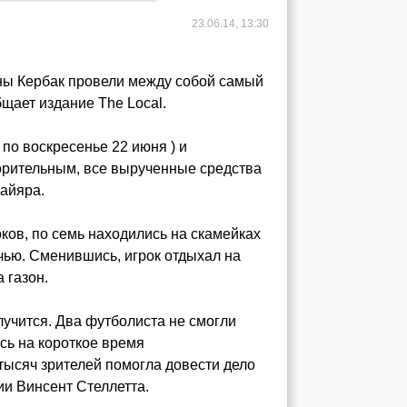
23.06.14, 13:30
ны Кербак провели между собой самый
щает издание The Local.
 по воскресенье 22 июня ) и
ворительным, все вырученные средства
айяра.
ков, по семь находились на скамейках
чью. Сменившись, игрок отдыхал на
 газон.
олучится. Два футболиста не смогли
сь на короткое время
тысяч зрителей помогла довести дело
ии Винсент Стеллетта.