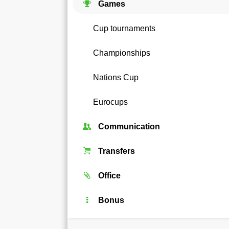
Games
Cup tournaments
Championships
Nations Cup
Eurocups
Communication
Unions
Transfers
Forum
Transfer market
Office
Chat
Real players
Legends
Bonus
Rating
Android widget