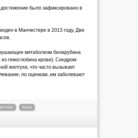
о достижение было зафиксировано в
еден в Манчестере в 2013 году. Две
асов.
арушающее метаболизм билирубина
 из гемоглобина крови). Синдром
ой желтухи, что часто вызывает
олевание, по оценкам, им заболевают
честере
Книге