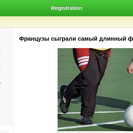
Registration
Французы сыграли самый длинный ф
?