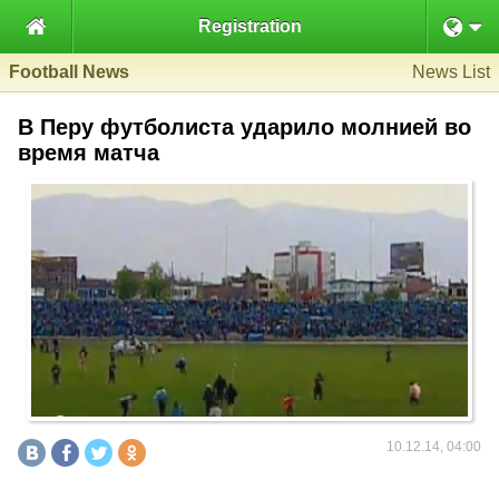

Registration
Football News
News List
В Перу футболиста ударило молнией во
время матча
10.12.14, 04:00