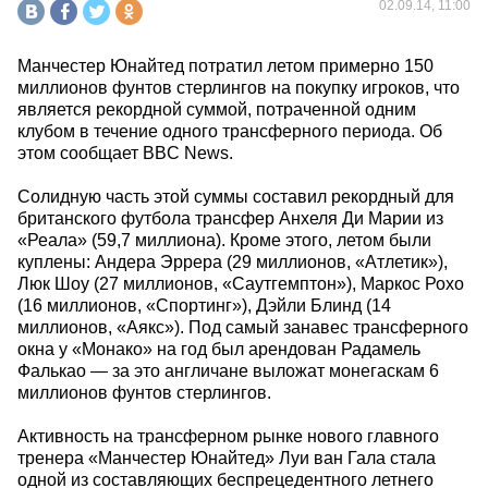
02.09.14, 11:00
Манчестер Юнайтед потратил летом примерно 150
миллионов фунтов стерлингов на покупку игроков, что
является рекордной суммой, потраченной одним
клубом в течение одного трансферного периода. Об
этом сообщает BBC News.
Солидную часть этой суммы составил рекордный для
британского футбола трансфер Анхеля Ди Марии из
«Реала» (59,7 миллиона). Кроме этого, летом были
куплены: Андера Эррера (29 миллионов, «Атлетик»),
Люк Шоу (27 миллионов, «Саутгемптон»), Маркос Рохо
(16 миллионов, «Спортинг»), Дэйли Блинд (14
миллионов, «Аякс»). Под самый занавес трансферного
окна у «Монако» на год был арендован Радамель
Фалькао — за это англичане выложат монегаскам 6
миллионов фунтов стерлингов.
Активность на трансферном рынке нового главного
тренера «Манчестер Юнайтед» Луи ван Гала стала
одной из составляющих беспрецедентного летнего