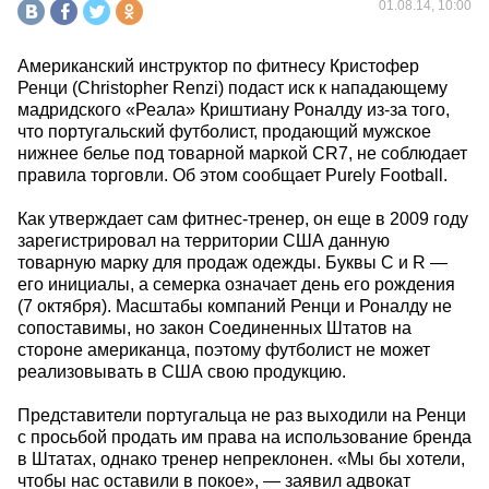
01.08.14, 10:00
Американский инструктор по фитнесу Кристофер
Ренци (Christopher Renzi) подаст иск к нападающему
мадридского «Реала» Криштиану Роналду из-за того,
что португальский футболист, продающий мужское
нижнее белье под товарной маркой CR7, не соблюдает
правила торговли. Об этом сообщает Purely Football.
Как утверждает сам фитнес-тренер, он еще в 2009 году
зарегистрировал на территории США данную
товарную марку для продаж одежды. Буквы С и R —
его инициалы, а семерка означает день его рождения
(7 октября). Масштабы компаний Ренци и Роналду не
сопоставимы, но закон Соединенных Штатов на
стороне американца, поэтому футболист не может
реализовывать в США свою продукцию.
Представители португальца не раз выходили на Ренци
с просьбой продать им права на использование бренда
в Штатах, однако тренер непреклонен. «Мы бы хотели,
чтобы нас оставили в покое», — заявил адвокат